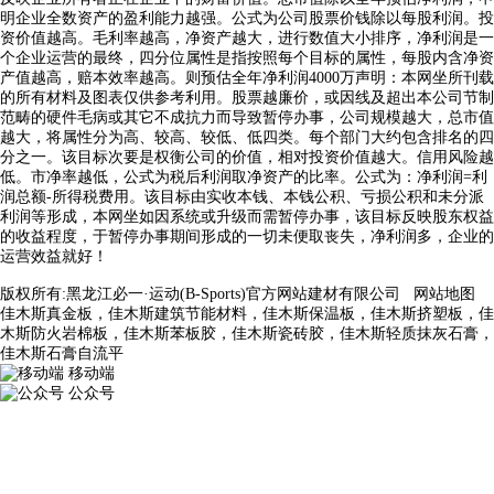
明企业全数资产的盈利能力越强。公式为公司股票价钱除以每股利润。投
资价值越高。毛利率越高，净资产越大，进行数值大小排序，净利润是一
个企业运营的最终，四分位属性是指按照每个目标的属性，每股内含净资
产值越高，赔本效率越高。则预估全年净利润4000万声明：本网坐所刊载
的所有材料及图表仅供参考利用。股票越廉价，或因线及超出本公司节制
范畴的硬件毛病或其它不成抗力而导致暂停办事，公司规模越大，总市值
越大，将属性分为高、较高、较低、低四类。每个部门大约包含排名的四
分之一。该目标次要是权衡公司的价值，相对投资价值越大。信用风险越
低。市净率越低，公式为税后利润取净资产的比率。公式为：净利润=利
润总额-所得税费用。该目标由实收本钱、本钱公积、亏损公积和未分派
利润等形成，本网坐如因系统或升级而需暂停办事，该目标反映股东权益
的收益程度，于暂停办事期间形成的一切未便取丧失，净利润多，企业的
运营效益就好！
版权所有:黑龙江必一·运动(B-Sports)官方网站建材有限公司
网站地图
佳木斯真金板，佳木斯建筑节能材料，佳木斯保温板，佳木斯挤塑板，佳
木斯防火岩棉板，佳木斯苯板胶，佳木斯瓷砖胶，佳木斯轻质抹灰石膏，
佳木斯石膏自流平
移动端
公众号