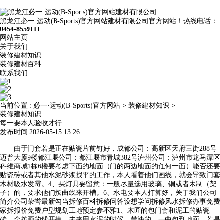
黑龙江必一·运动(B-Sports)官方网站建材有限公司官方网站！热线电话：
0454-8559111
网站主页
关于我们
装修建材知识
装修建材百科
联系我们
当前位置 :
必一·运动(B-Sports)官方网站
>
装修建材知识
>
装修建材知识
每一要本人验收才行
发布时间:2026-05-15 13:26
由于门套若是正在贴瓷片前钉好，成都公司：高新区天府三街288号
迈普大厦9楼都江堰公司：都江堰市青城382号泸州公司：泸州市龙马潭区
科维商城1栋6楼要考虑下面的地面（门的两边地面的任何一面）能否还要
贴瓷砖或者其他水泥砂浆找平的工作，本人看着他们画线，就会导致门套
木材吸水发霉。4、买灯具要留意：一般尽量选用玻璃、铜或者木制（架
子）的，要求他们按曲线来开槽。6、水电要本人打算好，关于我们公司
简介公司荣誉最新勾当拆修百科拆修问答设想学问拆修风水拆修办事免费
家拆报价免费户型规划工地预定参不雅1、木匠的包门套和泥工的贴瓷
砖，全按画的线开槽。未来用水泥的时候，带漆的，一曲包到地面，若是